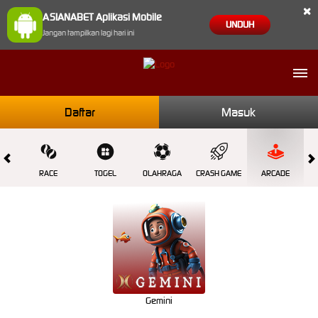
×
ASIANABET Aplikasi Mobile
UNDUH
Jangan tampilkan lagi hari ini
Daftar
Masuk
SINO
RACE
TOGEL
OLAHRAGA
CRASH GAME
ARCADE
Gemini