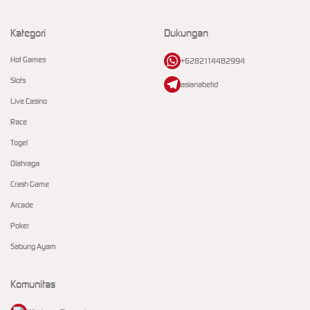
Kategori
Dukungan
Hot Games
+6282114482994
Slots
asianabetid
Live Casino
Race
Togel
Olahraga
Crash Game
Arcade
Poker
Sabung Ayam
Komunitas