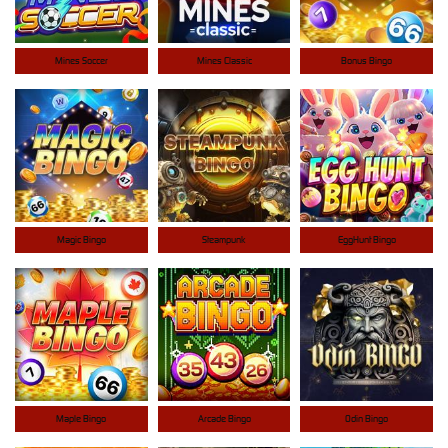
Mines Soccer
Mines Classic
Bonus Bingo
Magic Bingo
Steampunk
EggHunt Bingo
Maple Bingo
Arcade Bingo
Odin Bingo