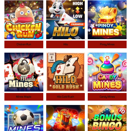
Chicken Run
Hilo
Pinoy Mines
Mines Maple
Hilo Gold Rush
Candy Mines