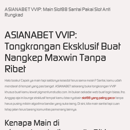
ASIANABET VVIP: Main Slot88 Santai Pakai Slot Anti
Rungkad
ASIANABET VVIP:
Tongkrongan Eksklusif Buat
Nangkep Maxwin Tanpa
Ribet
Halo bosku! Capek ya main tapi saldonya kesedot terus sama mesin? Santai, kamu udah
mendarat di tempat yang pas banget. ASIANABET sekarang buka tongkrongan VVIP
khusus buat kamu lewat pigmentumstudio.com. Ini bukan sekadar web buat login biasa, lho.
Anggap aja ini lounge eksklusif tempat kamu bisa nyobain
slot88 yang paling gacor
tanpa
harus pusing mikirin algoritma bandar yang suka iseng. Di sini, kita main santai tapi cuan
tetap jalan terus bareng komunitas pemenang lainnya.
Kenapa Main di