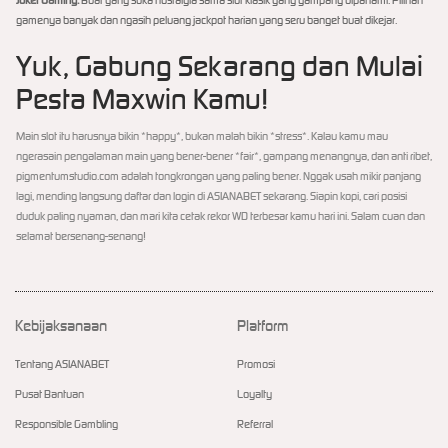
gamenya banyak dan ngasih peluang jackpot harian yang seru banget buat dikejar.
Yuk, Gabung Sekarang dan Mulai
Pesta Maxwin Kamu!
Main slot itu harusnya bikin *happy*, bukan malah bikin *stress*. Kalau kamu mau
ngerasain pengalaman main yang bener-bener *fair*, gampang menangnya, dan anti ribet,
pigmentumstudio.com adalah tongkrongan yang paling bener. Nggak usah mikir panjang
lagi, mending langsung daftar dan login di ASIANABET sekarang. Siapin kopi, cari posisi
duduk paling nyaman, dan mari kita cetak rekor WD terbesar kamu hari ini. Salam cuan dan
selamat bersenang-senang!
Kebijaksanaan
Platform
Tentang ASIANABET
Promosi
Pusat Bantuan
Loyalty
Responsible Gambling
Referral