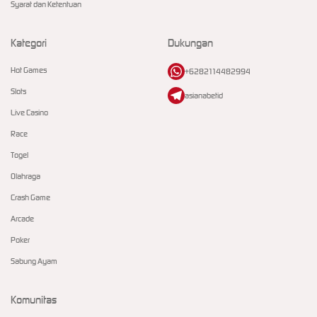
Syarat dan Ketentuan
Kategori
Dukungan
Hot Games
+6282114482994
Slots
asianabetid
Live Casino
Race
Togel
Olahraga
Crash Game
Arcade
Poker
Sabung Ayam
Komunitas