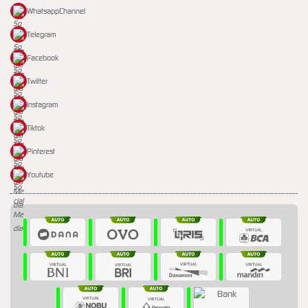
WhatsappChannel
Telegram
Facebook
Twitter
Instagram
Tiktok
Pinterest
Youtube