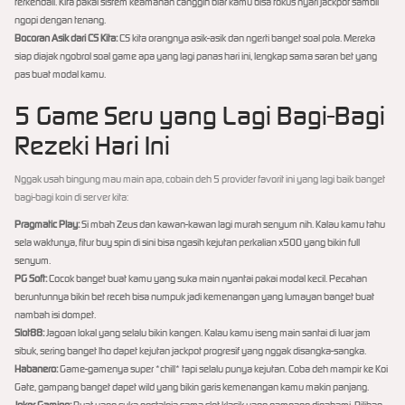
terkendali. Kita pakai sistem keamanan canggih biar kamu bisa fokus nyari jackpot sambil
ngopi dengan tenang.
Bocoran Asik dari CS Kita:
CS kita orangnya asik-asik dan ngerti banget soal pola. Mereka
siap diajak ngobrol soal game apa yang lagi panas hari ini, lengkap sama saran bet yang
pas buat modal kamu.
5 Game Seru yang Lagi Bagi-Bagi
Rezeki Hari Ini
Nggak usah bingung mau main apa, cobain deh 5 provider favorit ini yang lagi baik banget
bagi-bagi koin di server kita:
Pragmatic Play:
Si mbah Zeus dan kawan-kawan lagi murah senyum nih. Kalau kamu tahu
sela waktunya, fitur buy spin di sini bisa ngasih kejutan perkalian x500 yang bikin full
senyum.
PG Soft:
Cocok banget buat kamu yang suka main nyantai pakai modal kecil. Pecahan
beruntunnya bikin bet receh bisa numpuk jadi kemenangan yang lumayan banget buat
nambah isi dompet.
Slot88:
Jagoan lokal yang selalu bikin kangen. Kalau kamu iseng main santai di luar jam
sibuk, sering banget lho dapet kejutan jackpot progresif yang nggak disangka-sangka.
Habanero:
Game-gamenya super *chill* tapi selalu punya kejutan. Coba deh mampir ke Koi
Gate, gampang banget dapet wild yang bikin garis kemenangan kamu makin panjang.
Joker Gaming:
Buat yang suka nostalgia sama slot klasik yang gampang dipahami. Pilihan