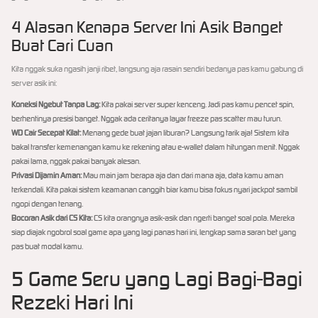
4 Alasan Kenapa Server Ini Asik Banget
Buat Cari Cuan
Kita nggak suka ngasih janji ribet, langsung aja rasain sendiri bedanya pas kamu gabung di
server asik ini:
Koneksi Ngebut Tanpa Lag:
Kita pakai server super kenceng. Jadi pas kamu pencet spin,
berhentinya presisi banget. Nggak ada ceritanya layar freeze pas scatter mau turun.
WD Cair Secepat Kilat:
Menang gede buat jajan liburan? Langsung tarik aja! Sistem kita
bakal transfer kemenangan kamu ke rekening atau e-wallet dalam hitungan menit. Nggak
pakai lama, nggak pakai banyak alesan.
Privasi Dijamin Aman:
Mau main jam berapa aja dan dari mana aja, data kamu aman
terkendali. Kita pakai sistem keamanan canggih biar kamu bisa fokus nyari jackpot sambil
ngopi dengan tenang.
Bocoran Asik dari CS Kita:
CS kita orangnya asik-asik dan ngerti banget soal pola. Mereka
siap diajak ngobrol soal game apa yang lagi panas hari ini, lengkap sama saran bet yang
pas buat modal kamu.
5 Game Seru yang Lagi Bagi-Bagi
Rezeki Hari Ini