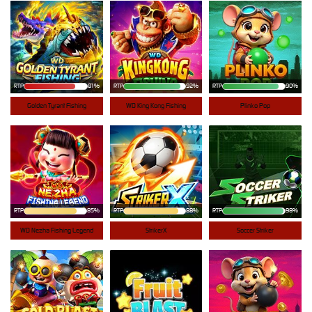
RTP
81%
RTP
92%
RTP
90%
Golden Tyrant Fishing
WD King Kong Fishing
Plinko Pop
RTP
85%
RTP
88%
RTP
98%
WD Nezha Fishing Legend
StrikerX
Soccer Striker