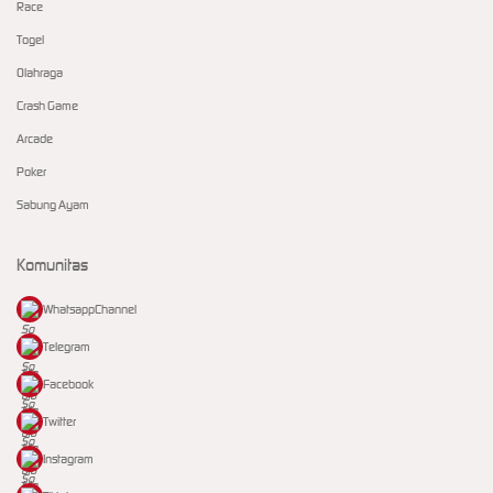
Race
Togel
Olahraga
Crash Game
Arcade
Poker
Sabung Ayam
Komunitas
WhatsappChannel
Telegram
Facebook
Twitter
Instagram