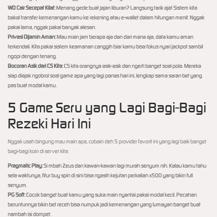
WD Cair Secepat Kilat:
Menang gede buat jajan liburan? Langsung tarik aja! Sistem kita
bakal transfer kemenangan kamu ke rekening atau e-wallet dalam hitungan menit. Nggak
pakai lama, nggak pakai banyak alesan.
Privasi Dijamin Aman:
Mau main jam berapa aja dan dari mana aja, data kamu aman
terkendali. Kita pakai sistem keamanan canggih biar kamu bisa fokus nyari jackpot sambil
ngopi dengan tenang.
Bocoran Asik dari CS Kita:
CS kita orangnya asik-asik dan ngerti banget soal pola. Mereka
siap diajak ngobrol soal game apa yang lagi panas hari ini, lengkap sama saran bet yang
pas buat modal kamu.
5 Game Seru yang Lagi Bagi-Bagi
Rezeki Hari Ini
Nggak usah bingung mau main apa, cobain deh 5 provider favorit ini yang lagi baik banget
bagi-bagi koin di server kita:
Pragmatic Play:
Si mbah Zeus dan kawan-kawan lagi murah senyum nih. Kalau kamu tahu
sela waktunya, fitur buy spin di sini bisa ngasih kejutan perkalian x500 yang bikin full
senyum.
PG Soft:
Cocok banget buat kamu yang suka main nyantai pakai modal kecil. Pecahan
beruntunnya bikin bet receh bisa numpuk jadi kemenangan yang lumayan banget buat
nambah isi dompet.