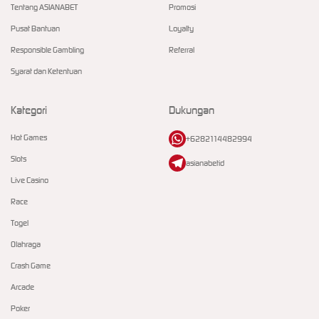
Tentang ASIANABET
Promosi
Pusat Bantuan
Loyalty
Responsible Gambling
Referral
Syarat dan Ketentuan
Kategori
Dukungan
Hot Games
+6282114482994
Slots
asianabetid
Live Casino
Race
Togel
Olahraga
Crash Game
Arcade
Poker