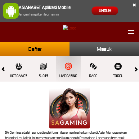
×
ASIANABET Aplikasi Mobile
UNDUH
Jangan tampilkan lagi hari ini
Daftar
Masuk
HOT GAMES
SLOTS
LIVE CASINO
RACE
TOGEL
OL
SA Gaming adalah penyedia platform hiburan online terkemuka di Asia. Menggunakan
teknologi mutakhir, ini menawarkan spektrum penuh Permainan Langsung termasuk