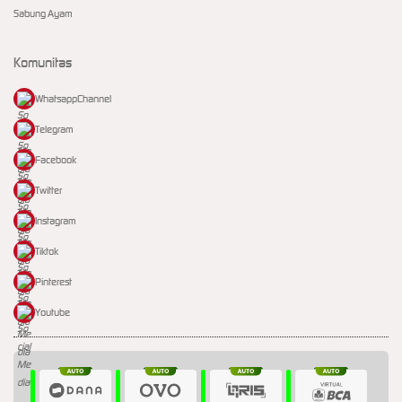
Sabung Ayam
Komunitas
WhatsappChannel
Telegram
Facebook
Twitter
Instagram
Tiktok
Pinterest
Youtube