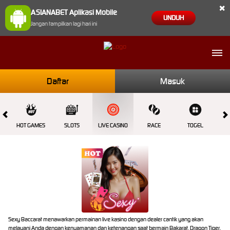
×
ASIANABET Aplikasi Mobile
UNDUH
Jangan tampilkan lagi hari ini
Daftar
Masuk
HOT GAMES
SLOTS
LIVE CASINO
RACE
TOGEL
OL
Sexy Baccarat menawarkan permainan live kasino dengan dealer cantik yang akan
melayani Anda dengan kenyamanan dan ketenangan saat bermain Bakarat, Dragon Tiger,