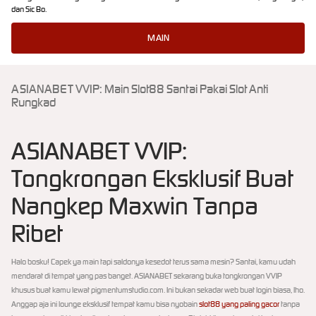
dan Sic Bo.
MAIN
ASIANABET VVIP: Main Slot88 Santai Pakai Slot Anti
Rungkad
ASIANABET VVIP:
Tongkrongan Eksklusif Buat
Nangkep Maxwin Tanpa
Ribet
Halo bosku! Capek ya main tapi saldonya kesedot terus sama mesin? Santai, kamu udah
mendarat di tempat yang pas banget. ASIANABET sekarang buka tongkrongan VVIP
khusus buat kamu lewat pigmentumstudio.com. Ini bukan sekadar web buat login biasa, lho.
Anggap aja ini lounge eksklusif tempat kamu bisa nyobain
slot88 yang paling gacor
tanpa