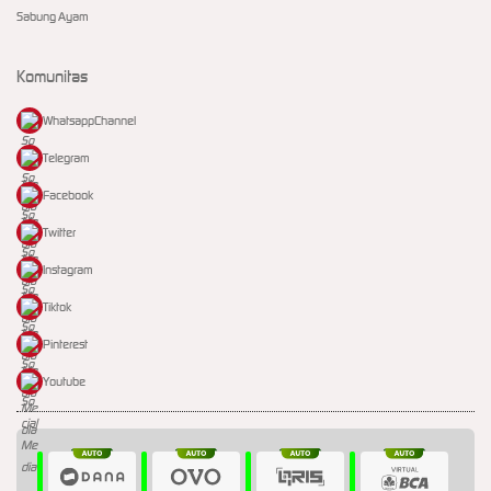
Sabung Ayam
Komunitas
WhatsappChannel
Telegram
Facebook
Twitter
Instagram
Tiktok
Pinterest
Youtube