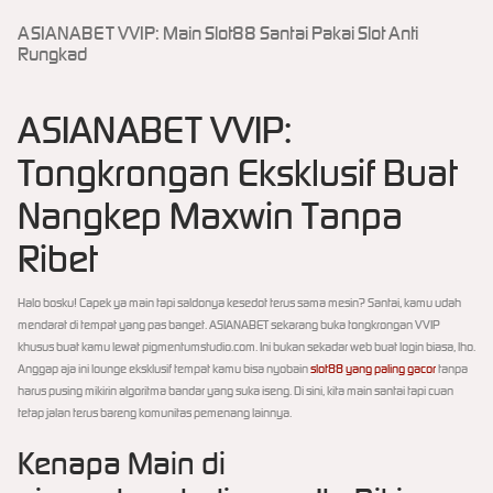
ASIANABET VVIP: Main Slot88 Santai Pakai Slot Anti
Rungkad
ASIANABET VVIP:
Tongkrongan Eksklusif Buat
Nangkep Maxwin Tanpa
Ribet
Halo bosku! Capek ya main tapi saldonya kesedot terus sama mesin? Santai, kamu udah
mendarat di tempat yang pas banget. ASIANABET sekarang buka tongkrongan VVIP
khusus buat kamu lewat pigmentumstudio.com. Ini bukan sekadar web buat login biasa, lho.
Anggap aja ini lounge eksklusif tempat kamu bisa nyobain
slot88 yang paling gacor
tanpa
harus pusing mikirin algoritma bandar yang suka iseng. Di sini, kita main santai tapi cuan
tetap jalan terus bareng komunitas pemenang lainnya.
Kenapa Main di