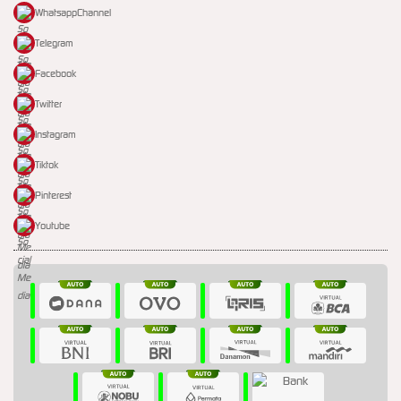
WhatsappChannel
Telegram
Facebook
Twitter
Instagram
Tiktok
Pinterest
Youtube