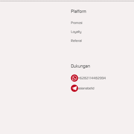
Platform
Promosi
Loyalty
Referral
Dukungan
+6282114482994
asianabetid