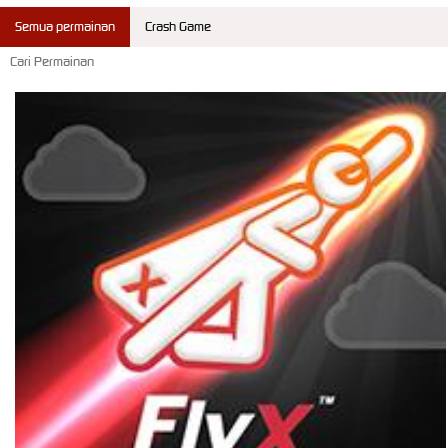
Semua permainan
Crash Game