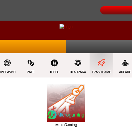
LIVE CASINO
RACE
TOGEL
OLAHRAGA
CRASH GAME
ARCADE
MicroGaming