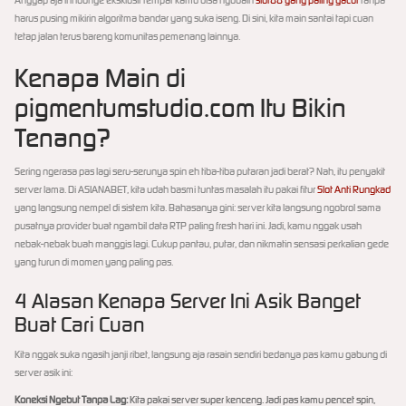
Anggap aja ini lounge eksklusif tempat kamu bisa nyobain
slot88 yang paling gacor
tanpa
harus pusing mikirin algoritma bandar yang suka iseng. Di sini, kita main santai tapi cuan
tetap jalan terus bareng komunitas pemenang lainnya.
Kenapa Main di
pigmentumstudio.com Itu Bikin
Tenang?
Sering ngerasa pas lagi seru-serunya spin eh tiba-tiba putaran jadi berat? Nah, itu penyakit
server lama. Di ASIANABET, kita udah basmi tuntas masalah itu pakai fitur
Slot Anti Rungkad
yang langsung nempel di sistem kita. Bahasanya gini: server kita langsung ngobrol sama
pusatnya provider buat ngambil data RTP paling fresh hari ini. Jadi, kamu nggak usah
nebak-nebak buah manggis lagi. Cukup pantau, putar, dan nikmatin sensasi perkalian gede
yang turun di momen yang paling pas.
4 Alasan Kenapa Server Ini Asik Banget
Buat Cari Cuan
Kita nggak suka ngasih janji ribet, langsung aja rasain sendiri bedanya pas kamu gabung di
server asik ini:
Koneksi Ngebut Tanpa Lag:
Kita pakai server super kenceng. Jadi pas kamu pencet spin,