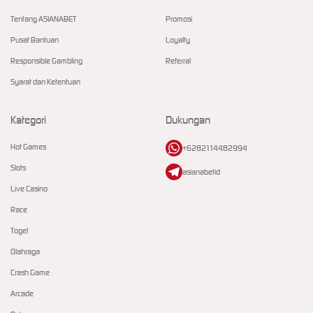
Tentang ASIANABET
Promosi
Pusat Bantuan
Loyalty
Responsible Gambling
Referral
Syarat dan Ketentuan
Kategori
Dukungan
Hot Games
+6282114482994
Slots
asianabetid
Live Casino
Race
Togel
Olahraga
Crash Game
Arcade