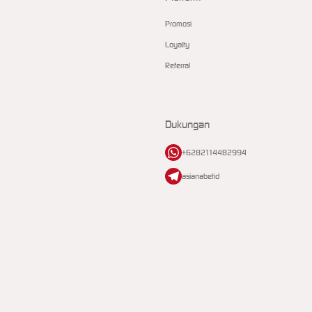
Promosi
Loyalty
Referral
Dukungan
+6282114482994
asianabetid