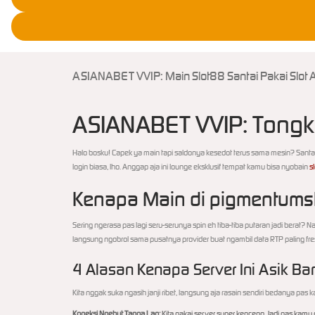
ASIANABET VVIP: Main Slot88 Santai Pakai Slot 
ASIANABET VVIP: Tongk
Halo bosku! Capek ya main tapi saldonya kesedot terus sama mesin? Sant
login biasa, lho. Anggap aja ini lounge eksklusif tempat kamu bisa nyobain
s
Kenapa Main di pigmentumst
Sering ngerasa pas lagi seru-serunya spin eh tiba-tiba putaran jadi berat? N
langsung ngobrol sama pusatnya provider buat ngambil data RTP paling fres
4 Alasan Kenapa Server Ini Asik Ba
Kita nggak suka ngasih janji ribet, langsung aja rasain sendiri bedanya pas k
Koneksi Ngebut Tanpa Lag:
Kita pakai server super kenceng. Jadi pas kamu 