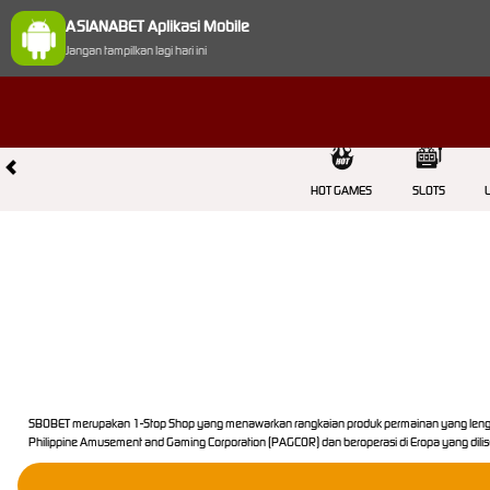
ASIANABET Aplikasi Mobile
Jangan tampilkan lagi hari ini
Daftar
HOT GAMES
SLOTS
SBOBET merupakan 1-Stop Shop yang menawarkan rangkaian produk permainan yang lengkap.
Philippine Amusement and Gaming Corporation (PAGCOR) dan beroperasi di Eropa yang dilise