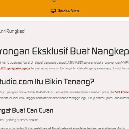
Desktop View
Anti Rungkad
rongan Eksklusif Buat Nangkep
ai, kamu udah mendarat di tempat yang pas banget. ASIANABET sekarang buka tongkrongan VVIP 
lot88 yang paling gacor
tanpa harus pusing mikirin algoritma bandar yang suka iseng. Di sini, kita 
udio.com Itu Bikin Tenang?
ah, itu penyakit server lama. Di ASIANABET, kita udah basmi tuntas masalah itu pakai fitur
Slot Anti 
h hari ini. Jadi, kamu nggak usah nebak-nebak buah manggis lagi. Cukup pantau, putar, dan nikma
nget Buat Cari Cuan
amu gabung di server asik ini:
pencet spin, berhentinya presisi banget. Nggak ada ceritanya layar freeze pas scatter mau turun.