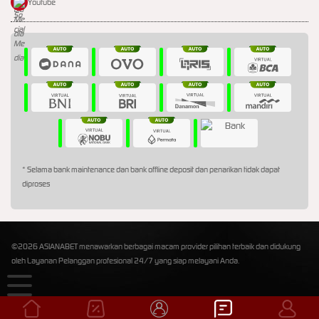
Youtube
* Selama bank maintenance dan bank offline deposit dan penarikan tidak dapat
diproses
©2026 ASIANABET menawarkan berbagai macam provider pilihan terbaik dan didukung
oleh Layanan Pelanggan profesional 24/7 yang siap melayani Anda.