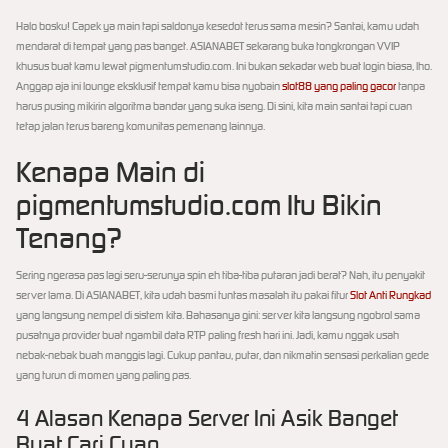
Halo bosku! Capek ya main tapi saldonya kesedot terus sama mesin? Santai, kamu udah
mendarat di tempat yang pas banget. ASIANABET sekarang buka tongkrongan VVIP
khusus buat kamu lewat pigmentumstudio.com. Ini bukan sekadar web buat login biasa, lho.
Anggap aja ini lounge eksklusif tempat kamu bisa nyobain
slot88 yang paling gacor
tanpa
harus pusing mikirin algoritma bandar yang suka iseng. Di sini, kita main santai tapi cuan
tetap jalan terus bareng komunitas pemenang lainnya.
Kenapa Main di
pigmentumstudio.com Itu Bikin
Tenang?
Sering ngerasa pas lagi seru-serunya spin eh tiba-tiba putaran jadi berat? Nah, itu penyakit
server lama. Di ASIANABET, kita udah basmi tuntas masalah itu pakai fitur
Slot Anti Rungkad
yang langsung nempel di sistem kita. Bahasanya gini: server kita langsung ngobrol sama
pusatnya provider buat ngambil data RTP paling fresh hari ini. Jadi, kamu nggak usah
nebak-nebak buah manggis lagi. Cukup pantau, putar, dan nikmatin sensasi perkalian gede
yang turun di momen yang paling pas.
4 Alasan Kenapa Server Ini Asik Banget
Buat Cari Cuan