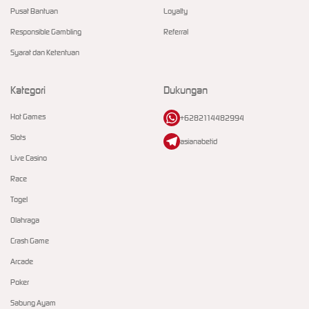
Pusat Bantuan
Loyalty
Responsible Gambling
Referral
Syarat dan Ketentuan
Kategori
Dukungan
Hot Games
+6282114482994
Slots
asianabetid
Live Casino
Race
Togel
Olahraga
Crash Game
Arcade
Poker
Sabung Ayam