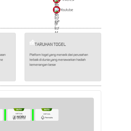
Youtube
TARUHAN TOGEL
haan
Platform togel yang menarik dari perusahan
ame
terbaik di dunia yang menawarkan hadiah
kemenangan besar