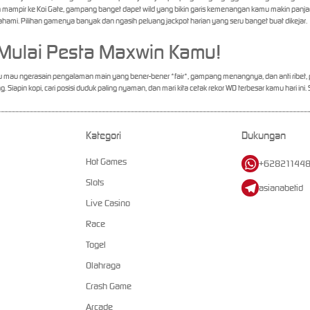
h mampir ke Koi Gate, gampang banget dapet wild yang bikin garis kemenangan kamu makin panja
hami. Pilihan gamenya banyak dan ngasih peluang jackpot harian yang seru banget buat dikejar.
Mulai Pesta Maxwin Kamu!
 kamu mau ngerasain pengalaman main yang bener-bener *fair*, gampang menangnya, dan anti ribe
g. Siapin kopi, cari posisi duduk paling nyaman, dan mari kita cetak rekor WD terbesar kamu hari i
Kategori
Dukungan
Hot Games
+62821144
Slots
asianabetid
Live Casino
Race
Togel
Olahraga
Crash Game
Arcade