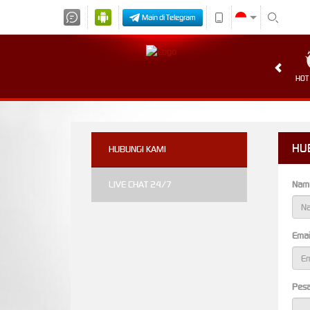
Main di Telegram
HOT
HU
HUBUNGI KAMI
LIVE CHAT 24/7
Nam
Emai
Pes