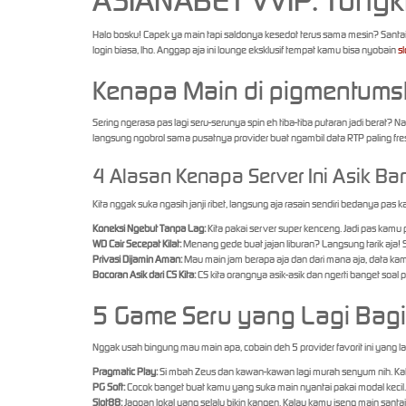
ASIANABET VVIP: Tongk
Halo bosku! Capek ya main tapi saldonya kesedot terus sama mesin? Sant
login biasa, lho. Anggap aja ini lounge eksklusif tempat kamu bisa nyobain
s
Kenapa Main di pigmentumst
Sering ngerasa pas lagi seru-serunya spin eh tiba-tiba putaran jadi berat? Na
langsung ngobrol sama pusatnya provider buat ngambil data RTP paling fres
4 Alasan Kenapa Server Ini Asik Ba
Kita nggak suka ngasih janji ribet, langsung aja rasain sendiri bedanya pas k
Koneksi Ngebut Tanpa Lag:
Kita pakai server super kenceng. Jadi pas kamu p
WD Cair Secepat Kilat:
Menang gede buat jajan liburan? Langsung tarik aja! 
Privasi Dijamin Aman:
Mau main jam berapa aja dan dari mana aja, data kamu
Bocoran Asik dari CS Kita:
CS kita orangnya asik-asik dan ngerti banget soal 
5 Game Seru yang Lagi Bagi-
Nggak usah bingung mau main apa, cobain deh 5 provider favorit ini yang lagi
Pragmatic Play:
Si mbah Zeus dan kawan-kawan lagi murah senyum nih. Kalau 
PG Soft:
Cocok banget buat kamu yang suka main nyantai pakai modal kecil
Slot88:
Jagoan lokal yang selalu bikin kangen. Kalau kamu iseng main santai 