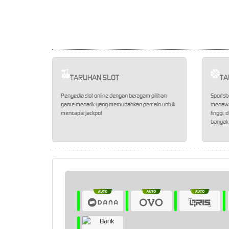
TARUHAN SLOT
TA
Penyedia slot online dengan beragam pilihan
Sportsb
game menarik yang memudahkan pemain untuk
menawar
mencapai jackpot
tinggi,
banyak 