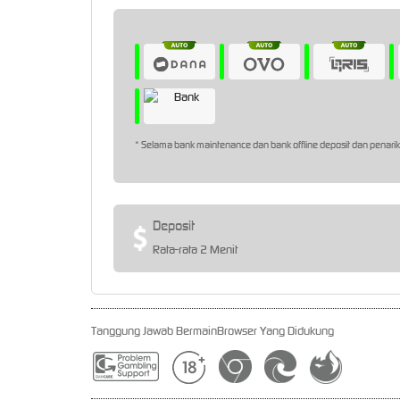
* Selama bank maintenance dan bank offline deposit dan penarik
Deposit
Rata-rata 2 Menit
Tanggung Jawab Bermain
Browser Yang Didukung