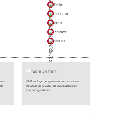
Twitter
Instagram
Tiktok
Pinterest
Youtube
TARUHAN TOGEL
haan
Platform togel yang menarik dari perusahan
ame
terbaik di dunia yang menawarkan hadiah
kemenangan besar