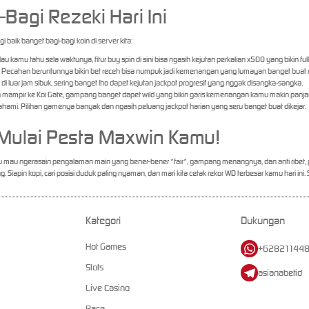
Bagi Rezeki Hari Ini
 baik banget bagi-bagi koin di server kita:
kamu tahu sela waktunya, fitur buy spin di sini bisa ngasih kejutan perkalian x500 yang bikin fu
. Pecahan beruntunnya bikin bet receh bisa numpuk jadi kemenangan yang lumayan banget buat 
di luar jam sibuk, sering banget lho dapet kejutan jackpot progresif yang nggak disangka-sangka.
h mampir ke Koi Gate, gampang banget dapet wild yang bikin garis kemenangan kamu makin panja
hami. Pilihan gamenya banyak dan ngasih peluang jackpot harian yang seru banget buat dikejar.
Mulai Pesta Maxwin Kamu!
 kamu mau ngerasain pengalaman main yang bener-bener *fair*, gampang menangnya, dan anti ribe
g. Siapin kopi, cari posisi duduk paling nyaman, dan mari kita cetak rekor WD terbesar kamu hari i
Kategori
Dukungan
Hot Games
+62821144
Slots
asianabetid
Live Casino
Race