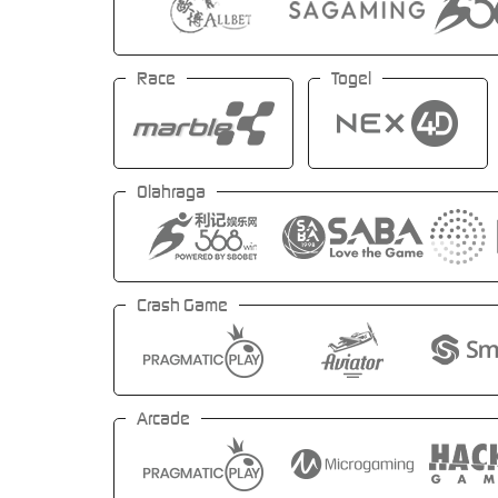
Race
Togel
Olahraga
Crash Game
Arcade