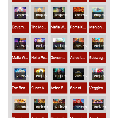
RTP
97%
RTP
97%
RTP
98%
RTP
97%
RTP
95%
Government Joke
The Monkey King
Mafia Ways
Roma Kingdom
Mahjong of the White Tiger
RTP
97%
RTP
98%
RTP
96%
RTP
97%
RTP
96%
Mafia Ways II : Metro Haven Heist
Neko Reborn
Government Disco
Aztec Legend
Subway Runner
RTP
95%
RTP
95%
RTP
95%
RTP
97%
RTP
96%
The Beat of Olympus 1000
Super Ace X
Aztec Empire 1000
Epic of Aztec
Veggies Bonanza
RTP
86%
RTP
86%
RTP
80%
RTP
84%
RTP
94%