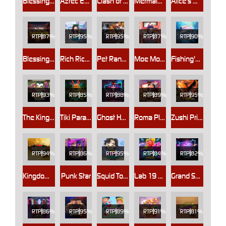
Blessing of the Tiger
Aztec Empire
Clash of War
Mermaid's Market
Alice's Wonder
RTP
87%
RTP
95%
RTP
95%
RTP
87%
RTP
90%
Blessing of the Dragon
Rich Rich Water
Pet Ranger
Moe Moe Cute
Fishing's Paradise
RTP
93%
RTP
85%
RTP
88%
RTP
89%
RTP
95%
The King Joker
Tiki Paradise
Ghost House
Roma Plus
Zushi Prime
RTP
94%
RTP
86%
RTP
95%
RTP
84%
RTP
82%
Kingdom Z
Punk Star
Squid Toon
Lab 19 Mania
Grand Shine
RTP
86%
RTP
95%
RTP
89%
RTP
91%
RTP
81%