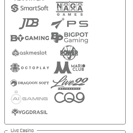
Live Casino