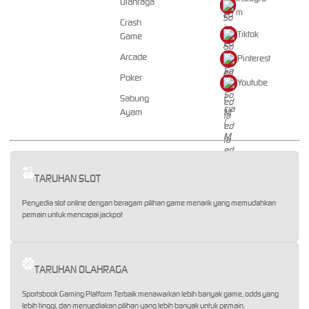
Olahraga
m
Crash
Tiktok
Game
Arcade
Pinterest
Poker
Youtube
Sabung
Ayam
TARUHAN SLOT
Penyedia slot online dengan beragam pilihan game menarik yang memudahkan
pemain untuk mencapai jackpot
TARUHAN OLAHRAGA
Sportsbook Gaming Platform Terbaik menawarkan lebih banyak game, odds yang
lebih tinggi, dan menyediakan pilihan yang lebih banyak untuk pemain.