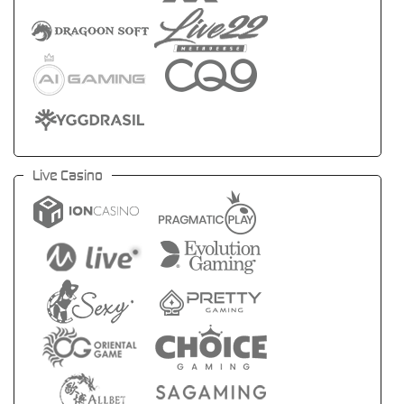
Live Casino