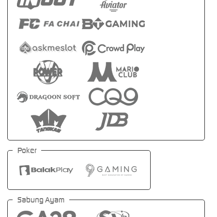
Poker
Sabung Ayam