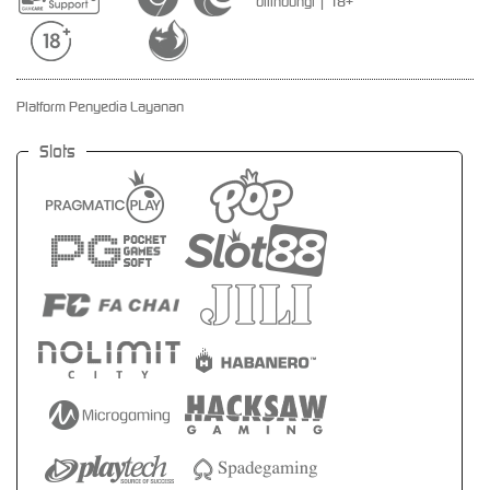
dilindungi | 18+
Platform Penyedia Layanan
Slots