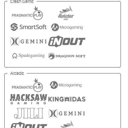
Crash Game
Arcade