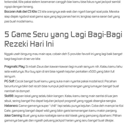
terkendali. Kita pakai sistem keamanan canggih biar kamu bisa fokus nyari jackpot sambil
ngopi dengan tenang.
Bocoran Asik dari CS Kita:
CS kita orangnya asik-asik dan ngerti banget soal pola. Mereka
siap diajak ngobrol soal game apa yang lagi panas hari ini, lengkap sama saran bet yang
pas buat modal kamu.
5 Game Seru yang Lagi Bagi-Bagi
Rezeki Hari Ini
Nggak usah bingung mau main apa, cobain deh 5 provider favorit ini yang lagi baik banget
bagi-bagi koin di server kita:
Pragmatic Play:
Si mbah Zeus dan kawan-kawan lagi murah senyum nih. Kalau kamu tahu
sela waktunya, fitur buy spin di sini bisa ngasih kejutan perkalian x500 yang bikin full
senyum.
PG Soft:
Cocok banget buat kamu yang suka main nyantai pakai modal kecil. Pecahan
beruntunnya bikin bet receh bisa numpuk jadi kemenangan yang lumayan banget buat
nambah isi dompet.
Slot88:
Jagoan lokal yang selalu bikin kangen. Kalau kamu iseng main santai di luar jam
sibuk, sering banget lho dapet kejutan jackpot progresif yang nggak disangka-sangka.
Habanero:
Game-gamenya super *chill* tapi selalu punya kejutan. Coba deh mampir ke Koi
Gate, gampang banget dapet wild yang bikin garis kemenangan kamu makin panjang.
Joker Gaming:
Buat yang suka nostalgia sama slot klasik yang gampang dipahami. Pilihan
gamenya banyak dan ngasih peluang jackpot harian yang seru banget buat dikejar.