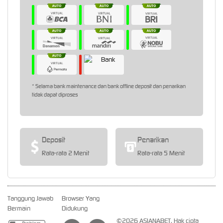
* Selama bank maintenance dan bank offline deposit dan penarikan
tidak dapat diproses
Deposit
Penarikan
Rata-rata 2 Menit
Rata-rata 5 Menit
Tanggung Jawab
Browser Yang
Bermain
Didukung
©2026 ASIANABET. Hak cipta