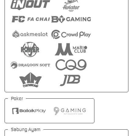
Poker
Sabung Ayam