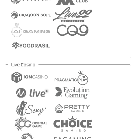
Live Casino