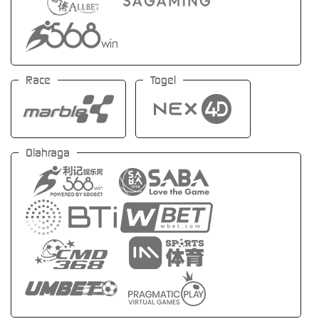
Race
Togel
Olahraga