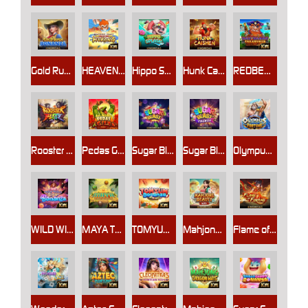
Gold Rush Bonanza
HEAVENLY FEAST WITH WUKONG
Hippo Splash
Hunk Cai Shen
REDBEARD TREASURE
Rooster Blitz
Pedas Gila
Sugar Blast
Sugar Blast Frenzy
Olympus Fortune
WILD WITCH SUGAR BONANZA
MAYA TEMPLE OF FORTUNE
TOMYUM BONANZA
Mahjong Beauty
Flame of Fortune