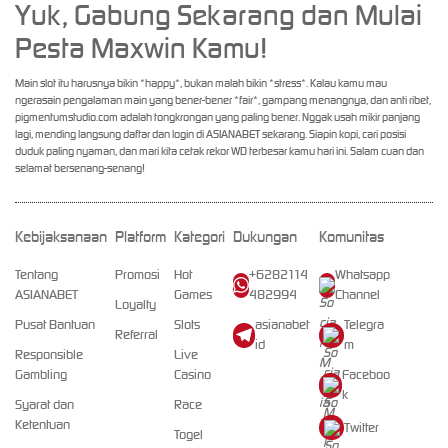
Yuk, Gabung Sekarang dan Mulai
Pesta Maxwin Kamu!
Main slot itu harusnya bikin *happy*, bukan malah bikin *stress*. Kalau kamu mau
ngerasain pengalaman main yang bener-bener *fair*, gampang menangnya, dan anti ribet,
pigmentumstudio.com adalah tongkrongan yang paling bener. Nggak usah mikir panjang
lagi, mending langsung daftar dan login di ASIANABET sekarang. Siapin kopi, cari posisi
duduk paling nyaman, dan mari kita cetak rekor WD terbesar kamu hari ini. Salam cuan dan
selamat bersenang-senang!
Kebijaksanaan
Platform
Kategori
Dukungan
Komunitas
Tentang
Promosi
Hot
+6282114
Whatsapp
ASIANABET
Games
482994
Channel
Loyalty
Pusat Bantuan
Slots
asianabet
Telegra
Referral
id
m
Responsible
Live
Gambling
Casino
Faceboo
k
Syarat dan
Race
Ketentuan
Twitter
Togel