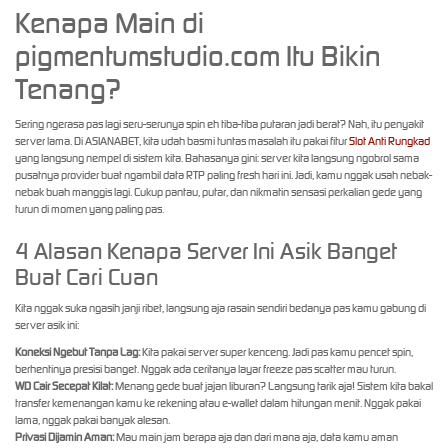
Kenapa Main di
pigmentumstudio.com Itu Bikin
Tenang?
Sering ngerasa pas lagi seru-serunya spin eh tiba-tiba putaran jadi berat? Nah, itu penyakit
server lama. Di ASIANABET, kita udah basmi tuntas masalah itu pakai fitur
Slot Anti Rungkad
yang langsung nempel di sistem kita. Bahasanya gini: server kita langsung ngobrol sama
pusatnya provider buat ngambil data RTP paling fresh hari ini. Jadi, kamu nggak usah nebak-
nebak buah manggis lagi. Cukup pantau, putar, dan nikmatin sensasi perkalian gede yang
turun di momen yang paling pas.
4 Alasan Kenapa Server Ini Asik Banget
Buat Cari Cuan
Kita nggak suka ngasih janji ribet, langsung aja rasain sendiri bedanya pas kamu gabung di
server asik ini:
Koneksi Ngebut Tanpa Lag:
Kita pakai server super kenceng. Jadi pas kamu pencet spin,
berhentinya presisi banget. Nggak ada ceritanya layar freeze pas scatter mau turun.
WD Cair Secepat Kilat:
Menang gede buat jajan liburan? Langsung tarik aja! Sistem kita bakal
transfer kemenangan kamu ke rekening atau e-wallet dalam hitungan menit. Nggak pakai
lama, nggak pakai banyak alesan.
Privasi Dijamin Aman:
Mau main jam berapa aja dan dari mana aja, data kamu aman