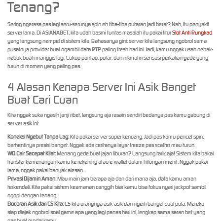
Tenang?
Sering ngerasa pas lagi seru-serunya spin eh tiba-tiba putaran jadi berat? Nah, itu penyakit
server lama. Di ASIANABET, kita udah basmi tuntas masalah itu pakai fitur
Slot Anti Rungkad
yang langsung nempel di sistem kita. Bahasanya gini: server kita langsung ngobrol sama
pusatnya provider buat ngambil data RTP paling fresh hari ini. Jadi, kamu nggak usah nebak-
nebak buah manggis lagi. Cukup pantau, putar, dan nikmatin sensasi perkalian gede yang
turun di momen yang paling pas.
4 Alasan Kenapa Server Ini Asik Banget
Buat Cari Cuan
Kita nggak suka ngasih janji ribet, langsung aja rasain sendiri bedanya pas kamu gabung di
server asik ini:
Koneksi Ngebut Tanpa Lag:
Kita pakai server super kenceng. Jadi pas kamu pencet spin,
berhentinya presisi banget. Nggak ada ceritanya layar freeze pas scatter mau turun.
WD Cair Secepat Kilat:
Menang gede buat jajan liburan? Langsung tarik aja! Sistem kita bakal
transfer kemenangan kamu ke rekening atau e-wallet dalam hitungan menit. Nggak pakai
lama, nggak pakai banyak alesan.
Privasi Dijamin Aman:
Mau main jam berapa aja dan dari mana aja, data kamu aman
terkendali. Kita pakai sistem keamanan canggih biar kamu bisa fokus nyari jackpot sambil
ngopi dengan tenang.
Bocoran Asik dari CS Kita:
CS kita orangnya asik-asik dan ngerti banget soal pola. Mereka
siap diajak ngobrol soal game apa yang lagi panas hari ini, lengkap sama saran bet yang
pas buat modal kamu.