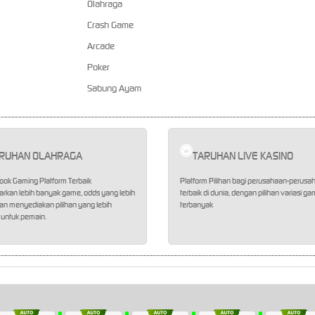
Olahraga
Crash Game
Arcade
Poker
Sabung Ayam
RUHAN OLAHRAGA
TARUHAN LIVE KASINO
ook Gaming Platform Terbaik
Platform Pilihan bagi perusahaan-perusa
kan lebih banyak game, odds yang lebih
terbaik di dunia, dengan pilihan variasi g
 dan menyediakan pilihan yang lebih
terbanyak
untuk pemain.