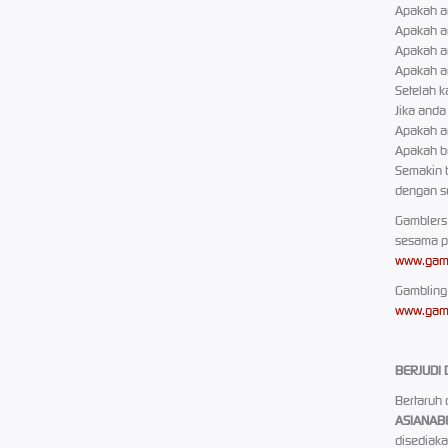
Apakah a
Apakah a
Apakah a
Apakah a
Setelah 
Jika anda
Apakah ar
Apakah be
Semakin 
dengan se
Gamblers
sesama pe
www.gam
Gambling 
www.gamb
BERJUDI
Bertaruh 
ASIANAB
disediaka