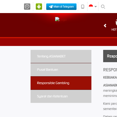
Main di Telegram
HOT
Respo
Tentang ASIANABET
RESPO
Pusat Bantuan
KEBIJAKA
Responsible Gambling
ASIANAB
meningka
meminimal
Syarat dan Ketentuan
Kami perc
sementara
Dalam ra