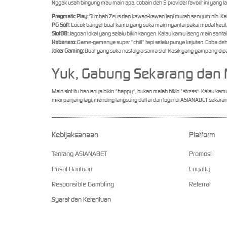
Nggak usah bingung mau main apa, cobain deh 5 provider favorit ini yang lagi
Pragmatic Play:
Si mbah Zeus dan kawan-kawan lagi murah senyum nih. Kalau 
PG Soft:
Cocok banget buat kamu yang suka main nyantai pakai modal kecil
Slot88:
Jagoan lokal yang selalu bikin kangen. Kalau kamu iseng main santai 
Habanero:
Game-gamenya super *chill* tapi selalu punya kejutan. Coba de
Joker Gaming:
Buat yang suka nostalgia sama slot klasik yang gampang dipa
Yuk, Gabung Sekarang dan 
Main slot itu harusnya bikin *happy*, bukan malah bikin *stress*. Kalau
mikir panjang lagi, mending langsung daftar dan login di ASIANABET sekaran
Kebijaksanaan
Platform
Tentang ASIANABET
Promosi
Pusat Bantuan
Loyalty
Responsible Gambling
Referral
Syarat dan Ketentuan