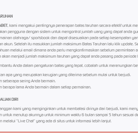
ARUHAN
ABET
, kami mengakui pentingnya penerapan batas taruhan secara efektif untuk m
kan pengguna dengan sistem untuk mengontrol jumlah uang yang dapat anda guna
mainan olahraga/ sportsbook dan dapat disesuaikan pada setiap kesempatan yang
n akun. Setelah itu masukkan jumlah maksimum Batas Taruhan lalu klik update. 
huan melalui email dimana anda perlu mengkonfirmasikan sebelum permintaan an
akan menjadi jumlah maksimum taruhan yang dapat anda pasang pada periode tujuh
mbantu Anda dalam pengaturan batas yang tepat, cobalah untuk merenungkan beb
n apa yang merupakan kerugian yang diterima sebelum mulai untuk berjudi.
n seberapa sering Anda bermain.
n berapa lama Anda bermain dalam setiap permainan.
LIAN DIRI
anggan kami yang menginginkan untuk membatasi dirinya dari berjudi, kami meny
n untuk menutup akunnya untuk minimum waktu 6 bulan sampai 5 tahun sesuai d
 melalui “Live Chat” yang ada di situs untuk informasi lebih lanjut.