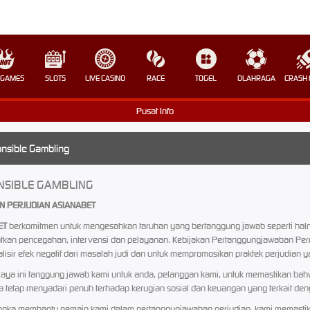
 GAMES
SLOTS
LIVE CASINO
RACE
TOGEL
OLAHRAGA
CRASH
Pusat Info
nsible Gambling
NSIBLE GAMBLING
N PERJUDIAN ASIANABET
ET
berkomitmen untuk mengesahkan taruhan yang bertanggung jawab seperti hal
tkan pencegahan, intervensi dan pelayanan. Kebijakan Pertanggungjawaban Pe
isir efek negatif dari masalah judi dan untuk mempromosikan praktek perjudian 
aya ini tanggung jawab kami untuk anda, pelanggan kami, untuk memastikan bahw
 tetap menyadari penuh terhadap kerugian sosial dan keuangan yang terkait den
ngka membantu pemain kami dalam pertanggunjawaban perjudian, kami memastik