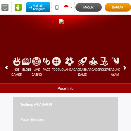
Main di
MASUK
DAFTAR
Telegram
HOT
SLOTS
LIVE
RACE
TOGEL
OLAHRAGA
CRASH
ARCADE
POKER
SABUNG
PROMO
GAMES
CASINO
GAME
AYAM
Pusat Info
Tentang ASIANABET
Pusat Bantuan