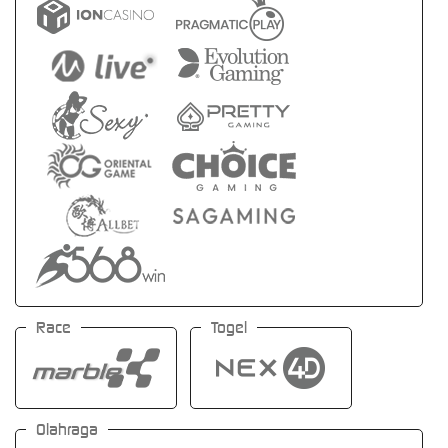
Race
Togel
Olahraga