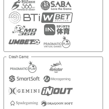
Crash Game