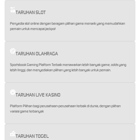
TARUHAN SLOT
Penyedia slot online dengan beragam pilihan game menarik yang memudahkan
pemain untuk mencapai jackpot
TARUHAN OLAHRAGA
Sportsbook Gaming Platform Terbaik menawarkan lebih banyak game, odds yang
lebih tinggi, dan menyediakan pilihan yang lebih banyak untuk pemain.
TARUHAN LIVE KASINO
Platform Pilihan bagi perusahaan-perusahaan terbaik di dunia, dengan pilihan
variasi game terbanyak
TARUHAN TOGEL