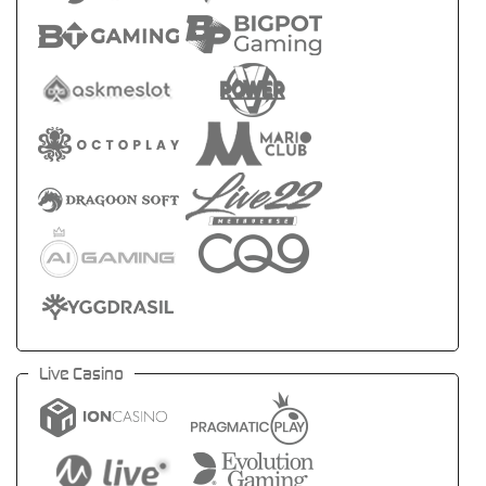
Live Casino