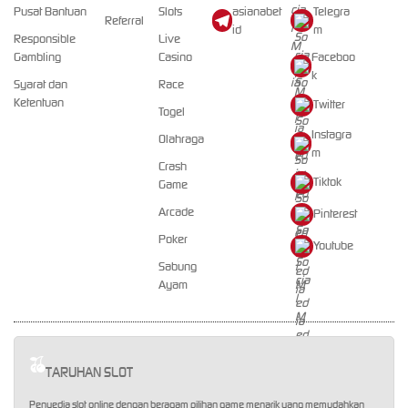
Pusat Bantuan
Slots
asianabet
Telegra
Referral
id
m
Responsible
Live
Gambling
Casino
Faceboo
k
Syarat dan
Race
Ketentuan
Twitter
Togel
Instagra
Olahraga
m
Crash
Tiktok
Game
Arcade
Pinterest
Poker
Youtube
Sabung
Ayam
TARUHAN SLOT
Penyedia slot online dengan beragam pilihan game menarik yang memudahkan