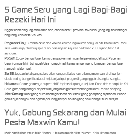
5 Game Seru yang Lagi Bagi-Bagi
Rezeki Hari Ini
Nggak usah bingung mau main apa, cobain deh 5 provider favorit ini yang lagi baik banget
bagi-bagi koin di server kita:
Pragmatic Play:
Si mbah Zeus dan kawan-kawan lagi murah senyum nih. Kalau kamu tahu
sela waktunya, fitur buy spin di sini bisa ngasih kejutan perkalian x500 yang bikin full
senyum.
PG Soft:
Cocok banget buat kamu yang suka main nyantai pakai modal kecil. Pecahan
beruntunnya bikin bet receh bisa numpuk jadi kemenangan yang lumayan banget buat
nambah isi dompet.
Slot88:
Jagoan lokal yang selalu bikin kangen. Kalau kamu iseng main santai di luar jam
sibuk, sering banget lho dapet kejutan jackpot progresif yang nggak disangka-sangka.
Habanero:
Game-gamenya super *chill* tapi selalu punya kejutan. Coba deh mampir ke Koi
Gate, gampang banget dapet wild yang bikin garis kemenangan kamu makin panjang.
Joker Gaming:
Buat yang suka nostalgia sama slot klasik yang gampang dipahami. Pilihan
gamenya banyak dan ngasih peluang jackpot harian yang seru banget buat dikejar.
Yuk, Gabung Sekarang dan Mulai
Pesta Maxwin Kamu!
Main slot itu harusnya bikin *happy*, bukan malah bikin *stress*. Kalau kamu mau