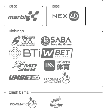
Race
Togel
Olahraga
Crash Game