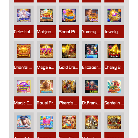
Celestial Goddess
Mahjong Super Wins
Shoot Piggy
Yummy Kitchen
Jewely Spin
Oriental Treasures
Mega Sevens
Gold Dragon
Elizabeth Lab
Cherry Bell
Magic Candy Factory
Royal Princess
Pirate's Treasure
Dr.Franken’s Lab
Santa in the Summer