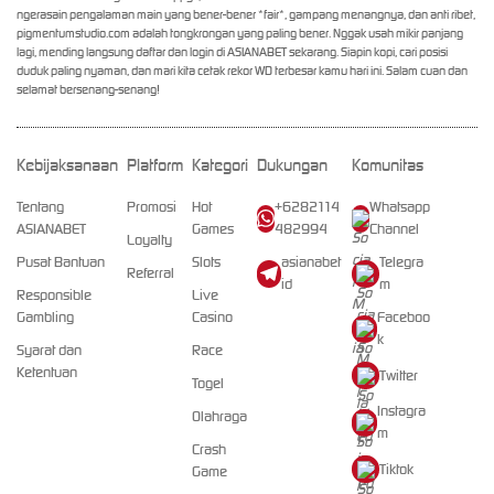
ngerasain pengalaman main yang bener-bener *fair*, gampang menangnya, dan anti ribet,
pigmentumstudio.com adalah tongkrongan yang paling bener. Nggak usah mikir panjang
lagi, mending langsung daftar dan login di ASIANABET sekarang. Siapin kopi, cari posisi
duduk paling nyaman, dan mari kita cetak rekor WD terbesar kamu hari ini. Salam cuan dan
selamat bersenang-senang!
Kebijaksanaan
Platform
Kategori
Dukungan
Komunitas
Tentang
Promosi
Hot
+6282114
Whatsapp
ASIANABET
Games
482994
Channel
Loyalty
Pusat Bantuan
Slots
asianabet
Telegra
Referral
id
m
Responsible
Live
Gambling
Casino
Faceboo
k
Syarat dan
Race
Ketentuan
Twitter
Togel
Instagra
Olahraga
m
Crash
Tiktok
Game