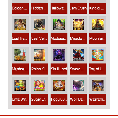
Golden Kitty
Hidden City
Halloween Ghost
Jam Crush
King of Pig
Lost Treasure
Last Valkyrie
Medusa’s Blessing
Miracle Ring
Mountain Spirit
Mystery Wind
Rhino King
Skull Lord
Sword Master
Toy of Legend
Little Witch's Fortune
Sugar Crush!
Tiggy Luck
Wolf Begins
Western Sherrif