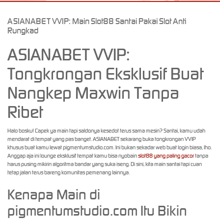
ASIANABET VVIP: Main Slot88 Santai Pakai Slot Anti
Rungkad
ASIANABET VVIP:
Tongkrongan Eksklusif Buat
Nangkep Maxwin Tanpa
Ribet
Halo bosku! Capek ya main tapi saldonya kesedot terus sama mesin? Santai, kamu udah
mendarat di tempat yang pas banget. ASIANABET sekarang buka tongkrongan VVIP
khusus buat kamu lewat pigmentumstudio.com. Ini bukan sekadar web buat login biasa, lho.
Anggap aja ini lounge eksklusif tempat kamu bisa nyobain
slot88 yang paling gacor
tanpa
harus pusing mikirin algoritma bandar yang suka iseng. Di sini, kita main santai tapi cuan
tetap jalan terus bareng komunitas pemenang lainnya.
Kenapa Main di
pigmentumstudio.com Itu Bikin