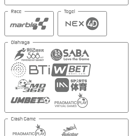
Race
Togel
Olahraga
Crash Game