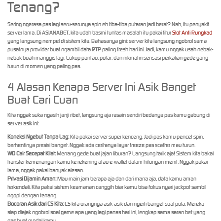
Tenang?
Sering ngerasa pas lagi seru-serunya spin eh tiba-tiba putaran jadi berat? Nah, itu penyakit
server lama. Di ASIANABET, kita udah basmi tuntas masalah itu pakai fitur
Slot Anti Rungkad
yang langsung nempel di sistem kita. Bahasanya gini: server kita langsung ngobrol sama
pusatnya provider buat ngambil data RTP paling fresh hari ini. Jadi, kamu nggak usah nebak-
nebak buah manggis lagi. Cukup pantau, putar, dan nikmatin sensasi perkalian gede yang
turun di momen yang paling pas.
4 Alasan Kenapa Server Ini Asik Banget
Buat Cari Cuan
Kita nggak suka ngasih janji ribet, langsung aja rasain sendiri bedanya pas kamu gabung di
server asik ini:
Koneksi Ngebut Tanpa Lag:
Kita pakai server super kenceng. Jadi pas kamu pencet spin,
berhentinya presisi banget. Nggak ada ceritanya layar freeze pas scatter mau turun.
WD Cair Secepat Kilat:
Menang gede buat jajan liburan? Langsung tarik aja! Sistem kita bakal
transfer kemenangan kamu ke rekening atau e-wallet dalam hitungan menit. Nggak pakai
lama, nggak pakai banyak alesan.
Privasi Dijamin Aman:
Mau main jam berapa aja dan dari mana aja, data kamu aman
terkendali. Kita pakai sistem keamanan canggih biar kamu bisa fokus nyari jackpot sambil
ngopi dengan tenang.
Bocoran Asik dari CS Kita:
CS kita orangnya asik-asik dan ngerti banget soal pola. Mereka
siap diajak ngobrol soal game apa yang lagi panas hari ini, lengkap sama saran bet yang
pas buat modal kamu.