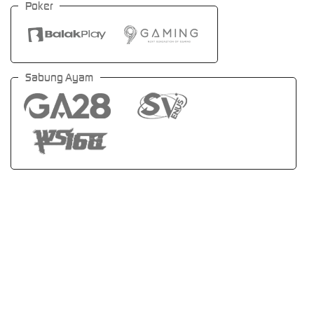
Poker
Sabung Ayam