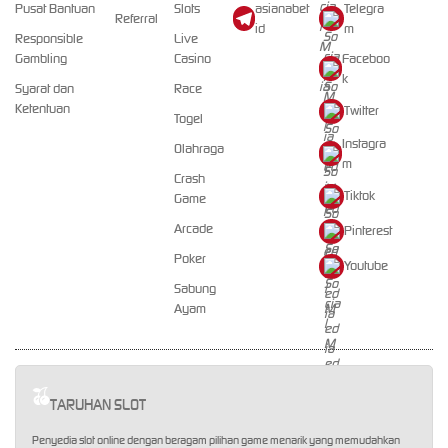
Pusat Bantuan
Slots
asianabet
Telegra
Referral
id
m
Responsible
Live
Gambling
Casino
Faceboo
k
Syarat dan
Race
Ketentuan
Twitter
Togel
Instagra
Olahraga
m
Crash
Tiktok
Game
Arcade
Pinterest
Poker
Youtube
Sabung
Ayam
TARUHAN SLOT
Penyedia slot online dengan beragam pilihan game menarik yang memudahkan