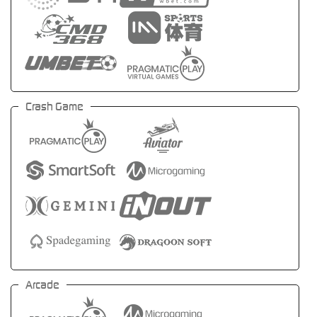
Crash Game
Arcade