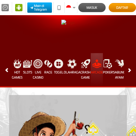
Main di
MASUK
DAFTAR
Telegram
HOT
SLOTS
LIVE
RACE
TOGEL
OLAHRAGA
CRASH
ARCADE
POKER
SABUNG
PROMO
GAMES
CASINO
GAME
AYAM