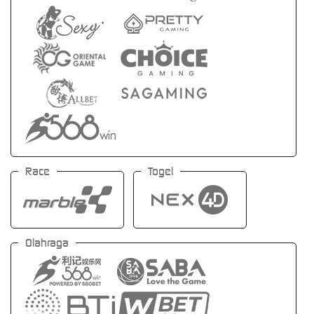
Race
Togel
Olahraga