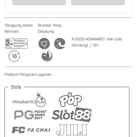
Tanggung Jawab
Browser Yang
Bermain
Didukung
©2026 ASIANABET. Hak cipta
dilindungi | 18+
Platform Penyedia Layanan
Slots