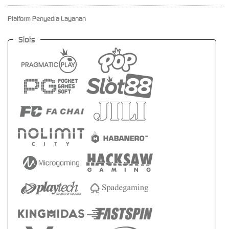
Platform Penyedia Layanan
Slots