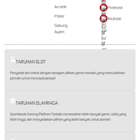
Arcade
Pinterest
Poker
Youtube
Sabung
Ayam
TARUHAN SLOT
Penyedia slot online dengan beragam pilihan game menarik yang memudahkan
pemain untuk mencapai jackpot
TARUHAN OLAHRAGA
Sportsbook Gaming Platform Terbaik menawarkan lebih banyak game, odds yang
lebih tinggi, dan menyediakan pilihan yang lebih banyak untuk pemain.