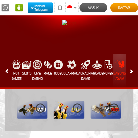
Main di
MASUK
DAFTAR
Telegram
HOT
SLOTS
LIVE
RACE
TOGEL
OLAHRAGA
CRASH
ARCADE
POKER
SABUNG
PROMOS
GAMES
CASINO
GAME
AYAM
i
i
i