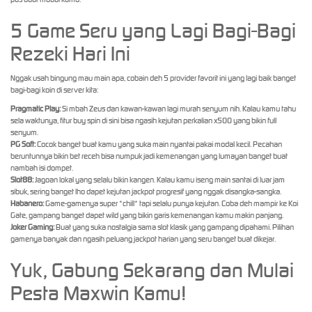
5 Game Seru yang Lagi Bagi-Bagi
Rezeki Hari Ini
Nggak usah bingung mau main apa, cobain deh 5 provider favorit ini yang lagi baik banget
bagi-bagi koin di server kita:
Pragmatic Play:
Si mbah Zeus dan kawan-kawan lagi murah senyum nih. Kalau kamu tahu
sela waktunya, fitur buy spin di sini bisa ngasih kejutan perkalian x500 yang bikin full
senyum.
PG Soft:
Cocok banget buat kamu yang suka main nyantai pakai modal kecil. Pecahan
beruntunnya bikin bet receh bisa numpuk jadi kemenangan yang lumayan banget buat
nambah isi dompet.
Slot88:
Jagoan lokal yang selalu bikin kangen. Kalau kamu iseng main santai di luar jam
sibuk, sering banget lho dapet kejutan jackpot progresif yang nggak disangka-sangka.
Habanero:
Game-gamenya super *chill* tapi selalu punya kejutan. Coba deh mampir ke Koi
Gate, gampang banget dapet wild yang bikin garis kemenangan kamu makin panjang.
Joker Gaming:
Buat yang suka nostalgia sama slot klasik yang gampang dipahami. Pilihan
gamenya banyak dan ngasih peluang jackpot harian yang seru banget buat dikejar.
Yuk, Gabung Sekarang dan Mulai
Pesta Maxwin Kamu!