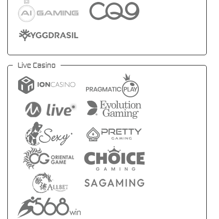
Live Casino