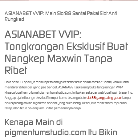
ASIANABET VVIP: Main Slot88 Santai Pakai Slot Anti
Rungkad
ASIANABET VVIP:
Tongkrongan Eksklusif Buat
Nangkep Maxwin Tanpa
Ribet
Halo bosku! Capek ya main tapi saldonya kesedot terus sama mesin? Santai, kamu udah
mendarat di tempat yang pas banget. ASIANABET sekarang buka tongkrongan VVIP
khusus buat kamu lewat pigmentumstudio.com. Ini bukan sekadar web buat login biasa, lho.
Anggap aja ini lounge eksklusif tempat kamu bisa nyobain
slot88 yang paling gacor
tanpa
harus pusing mikirin algoritma bandar yang suka iseng. Di sini, kita main santai tapi cuan
tetap jalan terus bareng komunitas pemenang lainnya.
Kenapa Main di
pigmentumstudio.com Itu Bikin