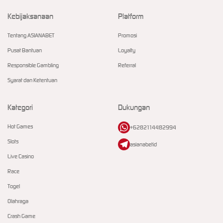
Kebijaksanaan
Platform
Tentang ASIANABET
Promosi
Pusat Bantuan
Loyalty
Responsible Gambling
Referral
Syarat dan Ketentuan
Kategori
Dukungan
Hot Games
+6282114482994
Slots
asianabetid
Live Casino
Race
Togel
Olahraga
Crash Game