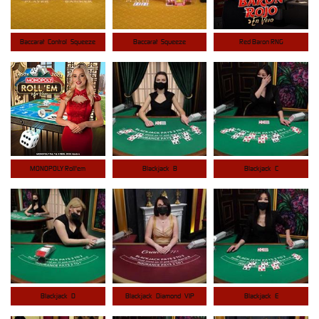
Baccarat_Control_Squeeze
Baccarat_Squeeze
Red Baron RNG
MONOPOLY Roll'em
Blackjack_B
Blackjack_C
Blackjack_D
Blackjack_Diamond_VIP
Blackjack_E