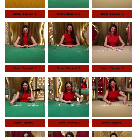
Speed_Baccarat_B
Speed_Baccarat_C
Speed_Baccarat_D
Speed_Baccarat_E
Speed_Baccarat_F
Speed_Baccarat_G
Speed_Baccarat_H
Speed_Baccarat_I
Speed_Baccarat_J