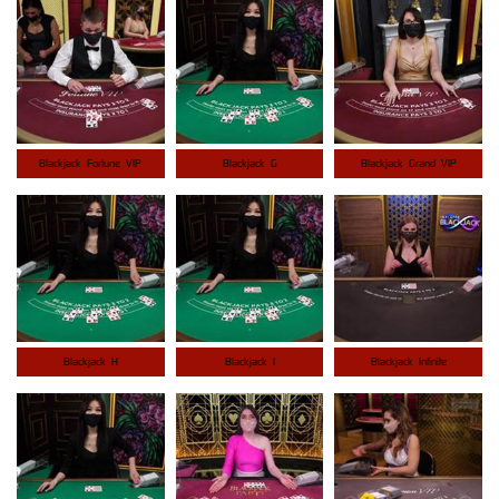
Blackjack_Fortune_VIP
Blackjack_G
Blackjack_Grand_VIP
Blackjack_H
Blackjack_I
Blackjack_Infinite