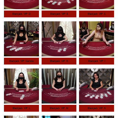
Blackjack_VIP_D
Blackjack_VIP_E
Blackjack_VIP_G
Blackjack_VIP_Gamma
Blackjack_VIP_H
Blackjack_VIP_I
Blackjack_VIP_L
Blackjack_VIP_M
Blackjack_VIP_N