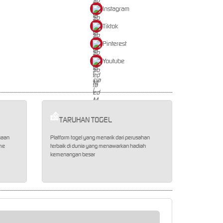
Instagram
Tiktok
Pinterest
Youtube
TARUHAN TOGEL
haan
Platform togel yang menarik dari perusahan
ame
terbaik di dunia yang menawarkan hadiah
kemenangan besar