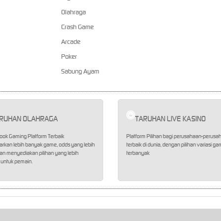
Olahraga
Crash Game
Arcade
Poker
Sabung Ayam
RUHAN OLAHRAGA
TARUHAN LIVE KASINO
ook Gaming Platform Terbaik
Platform Pilihan bagi perusahaan-perusa
kan lebih banyak game, odds yang lebih
terbaik di dunia, dengan pilihan variasi g
 dan menyediakan pilihan yang lebih
terbanyak
untuk pemain.