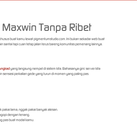
 Maxwin Tanpa Ribet
khusus buat kamu lewat pigmentumstudio.com. Ini bukan sekadar web buat
main santai tapi cuan tetap jalan terus bareng komunitas pemenang lainnya.
Rungkad
yang langsung nempel di sistem kita. Bahasanya gini: server kita
in sensasi perkalian gede yang turun di momen yang paling pas.
k pakai lama, nggak pakai banyak alesan.
 ngopi dengan tenang.
ang pas buat modal kamu.