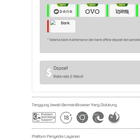
* Selama bank maintenance dan bank offline deposit dan penarik
Deposit
Rata-rata 2 Menit
Tanggung Jawab Bermain
Browser Yang Didukung
Platform Penyedia Layanan