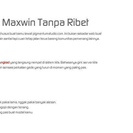
 Maxwin Tanpa Ribet
khusus buat kamu lewat pigmentumstudio.com. Ini bukan sekadar web buat
main santai tapi cuan tetap jalan terus bareng komunitas pemenang lainnya.
Rungkad
yang langsung nempel di sistem kita. Bahasanya gini: server kita
in sensasi perkalian gede yang turun di momen yang paling pas.
k pakai lama, nggak pakai banyak alesan.
 ngopi dengan tenang.
ang pas buat modal kamu.