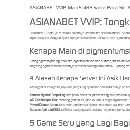
ASIANABET VVIP: Main Slot88 Santai Pakai Slot 
ASIANABET VVIP: Tongk
Halo bosku! Capek ya main tapi saldonya kesedot terus sama mesin? Sant
login biasa, lho. Anggap aja ini lounge eksklusif tempat kamu bisa nyobain
s
Kenapa Main di pigmentumst
Sering ngerasa pas lagi seru-serunya spin eh tiba-tiba putaran jadi berat? Na
langsung ngobrol sama pusatnya provider buat ngambil data RTP paling fres
4 Alasan Kenapa Server Ini Asik Ba
Kita nggak suka ngasih janji ribet, langsung aja rasain sendiri bedanya pas k
Koneksi Ngebut Tanpa Lag:
Kita pakai server super kenceng. Jadi pas kamu p
WD Cair Secepat Kilat:
Menang gede buat jajan liburan? Langsung tarik aja! 
Privasi Dijamin Aman:
Mau main jam berapa aja dan dari mana aja, data kamu
Bocoran Asik dari CS Kita:
CS kita orangnya asik-asik dan ngerti banget soal 
5 Game Seru yang Lagi Bagi-