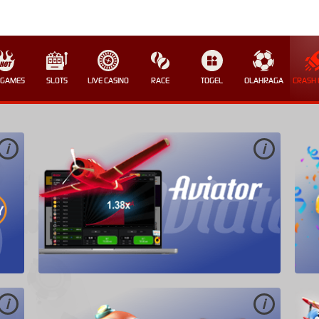
 GAMES
SLOTS
LIVE CASINO
RACE
TOGEL
OLAHRAGA
CRASH
i
i
i
i