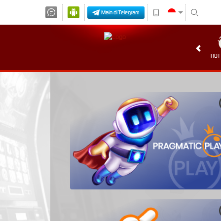
Main di Telegram
HOT