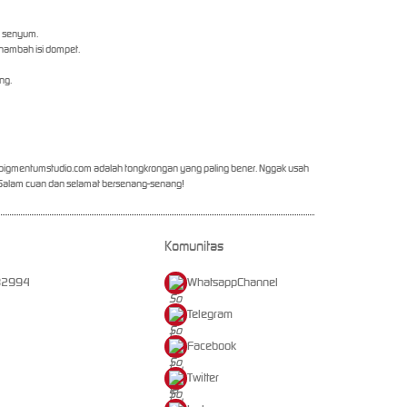
ll senyum.
nambah isi dompet.
ng.
t, pigmentumstudio.com adalah tongkrongan yang paling bener. Nggak usah
ni. Salam cuan dan selamat bersenang-senang!
Komunitas
82994
WhatsappChannel
Telegram
Facebook
Twitter