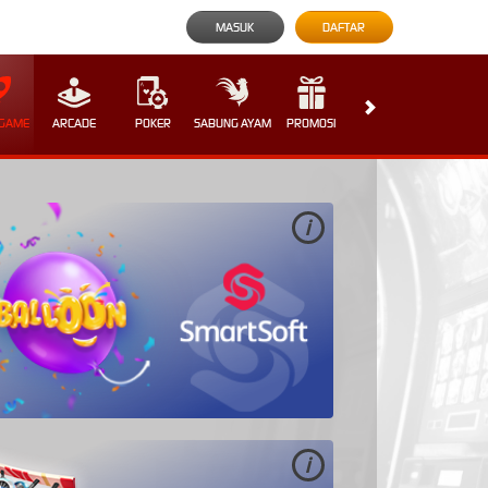
MASUK
DAFTAR
 GAME
ARCADE
POKER
SABUNG AYAM
PROMOSI
i
i