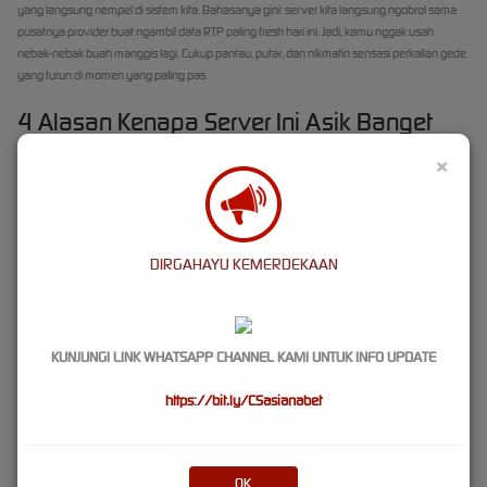
yang langsung nempel di sistem kita. Bahasanya gini: server kita langsung ngobrol sama
pusatnya provider buat ngambil data RTP paling fresh hari ini. Jadi, kamu nggak usah
nebak-nebak buah manggis lagi. Cukup pantau, putar, dan nikmatin sensasi perkalian gede
yang turun di momen yang paling pas.
4 Alasan Kenapa Server Ini Asik Banget
Buat Cari Cuan
×
Kita nggak suka ngasih janji ribet, langsung aja rasain sendiri bedanya pas kamu gabung di
server asik ini:
Koneksi Ngebut Tanpa Lag:
Kita pakai server super kenceng. Jadi pas kamu pencet spin,
DIRGAHAYU KEMERDEKAAN
berhentinya presisi banget. Nggak ada ceritanya layar freeze pas scatter mau turun.
WD Cair Secepat Kilat:
Menang gede buat jajan liburan? Langsung tarik aja! Sistem kita
bakal transfer kemenangan kamu ke rekening atau e-wallet dalam hitungan menit. Nggak
pakai lama, nggak pakai banyak alesan.
Privasi Dijamin Aman:
Mau main jam berapa aja dan dari mana aja, data kamu aman
KUNJUNGI LINK WHATSAPP CHANNEL KAMI UNTUK INFO UPDATE
terkendali. Kita pakai sistem keamanan canggih biar kamu bisa fokus nyari jackpot sambil
ngopi dengan tenang.
https://bit.ly/CSasianabet
Bocoran Asik dari CS Kita:
CS kita orangnya asik-asik dan ngerti banget soal pola. Mereka
siap diajak ngobrol soal game apa yang lagi panas hari ini, lengkap sama saran bet yang
pas buat modal kamu.
OK