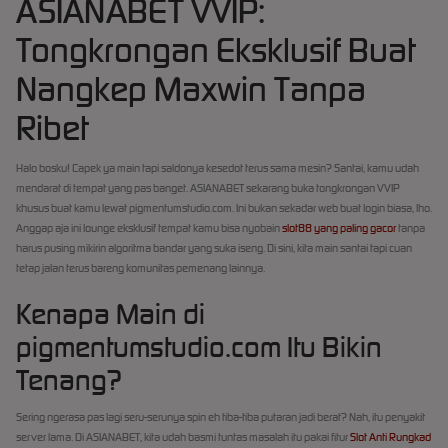
ASIANABET VVIP:
Tongkrongan Eksklusif Buat
Nangkep Maxwin Tanpa
Ribet
Halo bosku! Capek ya main tapi saldonya kesedot terus sama mesin? Santai, kamu udah
mendarat di tempat yang pas banget. ASIANABET sekarang buka tongkrongan VVIP
khusus buat kamu lewat pigmentumstudio.com. Ini bukan sekadar web buat login biasa, lho.
Anggap aja ini lounge eksklusif tempat kamu bisa nyobain
slot88 yang paling gacor
tanpa
harus pusing mikirin algoritma bandar yang suka iseng. Di sini, kita main santai tapi cuan
tetap jalan terus bareng komunitas pemenang lainnya.
Kenapa Main di
pigmentumstudio.com Itu Bikin
Tenang?
Sering ngerasa pas lagi seru-serunya spin eh tiba-tiba putaran jadi berat? Nah, itu penyakit
server lama. Di ASIANABET, kita udah basmi tuntas masalah itu pakai fitur
Slot Anti Rungkad