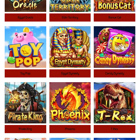
Egypt Oracle
Odin Territory
Bonus Cat
Toy Pop
Egypt Dynasty
Candy Dynasty
Pirate King
Phoenix
T-Rex