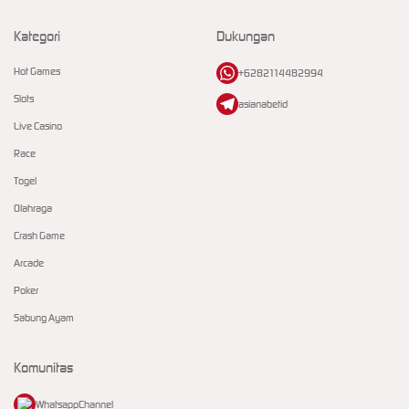
Kategori
Dukungan
Hot Games
+6282114482994
Slots
asianabetid
Live Casino
Race
Togel
Olahraga
Crash Game
Arcade
Poker
Sabung Ayam
Komunitas
WhatsappChannel