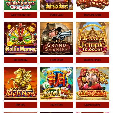
Super Hoo Hey How
Buffalo Burst
Zhen Long Ju Bao
Roll in Money
Grand Sheriff
Blessing Temple
Rich Now
You Will Win
Caishen Coming