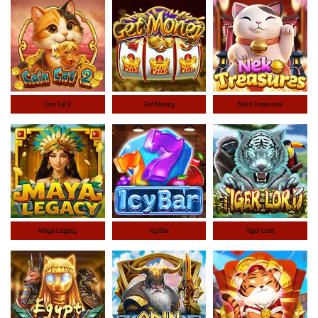
Coin Cat 2
Get Money
Neko Treasures
Maya Legacy
Icy Bar
Tiger Lord