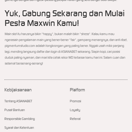
Yuk, Gabung Sekarang dan Mulai
Pesta Maxwin Kamu!
Main slot itu harusnya bikin *happy*, bukan malah bikin *stress*. Kalau kamu mau
ngerasain pengalaman main yang bener-bener *fair*, gampang menangnya, dan anti ribet,
pigmentumstudio.com adalah tongkrongan yang paling bener. Nggak usah mikir panjang
lagi, mending langsung daftar dan login di ASIANABET sekarang. Siapin kopi, cari posisi
duduk paling nyaman, dan mari kita cetak rekor WD terbesar kamu hari ini. Salam cuan dan
selamat bersenang-senang!
Kebijaksanaan
Platform
Tentang ASIANABET
Promosi
Pusat Bantuan
Loyalty
Responsible Gambling
Referral
Syarat dan Ketentuan