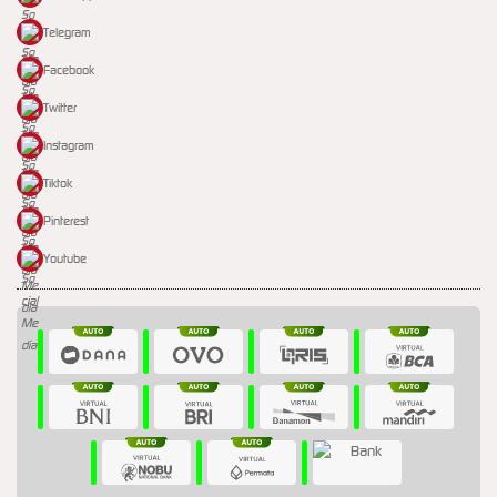
Telegram
Facebook
Twitter
Instagram
Tiktok
Pinterest
Youtube