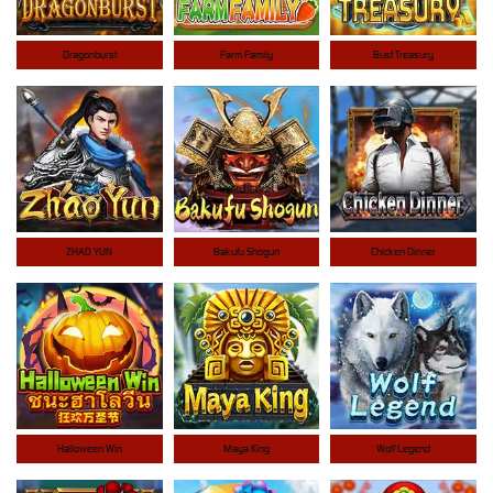
Dragonburst
Farm Family
Bust Treasury
ZHAO YUN
Bakufu Shogun
Chicken Dinner
Halloween Win
Maya King
Wolf Legend