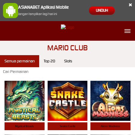
×
ASIANABET Aplikasi Mobile
UNDUH
Jangan tampilkan lagi hari ini
MARIO CLUB
Semua permainan
Top 20
Slots
Mystical Beasts
Snake Castle
Aliens Madness