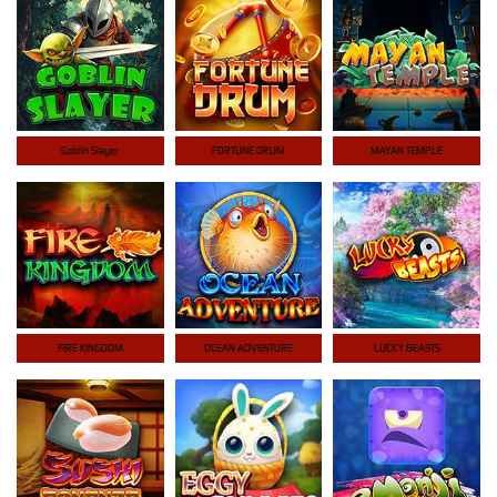
Goblin Slayer
FORTUNE DRUM
MAYAN TEMPLE
FIRE KINGDOM
OCEAN ADVENTURE
LUCKY BEASTS