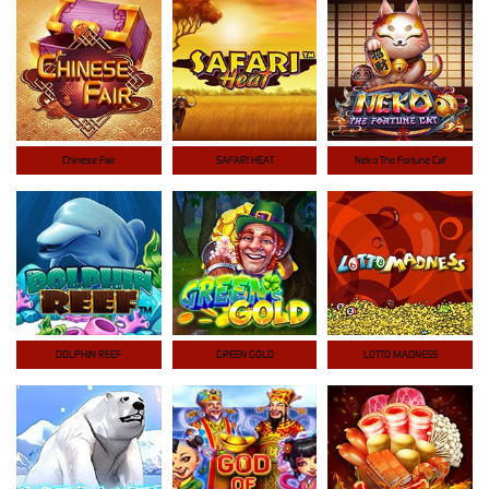
Chinese Fair
SAFARI HEAT
Neko The Fortune Cat
DOLPHIN REEF
GREEN GOLD
LOTTO MADNESS