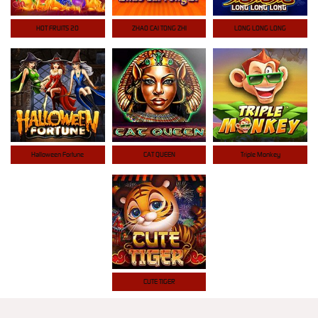
HOT FRUITS 20
ZHAO CAI TONG ZHI
LONG LONG LONG
Halloween Fortune
CAT QUEEN
Triple Monkey
CUTE TIGER