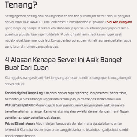
Tenang?
Sering ngerasa pas lagi seru-serunya spin eh tiba-tiba putaran jadi berat? Nah, itu penyakit
server lama. Di ASIANABET, kita udah basmi tuntas masalah itu pakai fitur
Slot Anti Rungkad
yang langsung nempel di sistem kita. Bahasanya gini: server kita langsung ngobrol sama
pusatnya provider buat ngambil data RTP paling fresh hari ini. Jadi, kamu nggak usah
nebak-nebak buah manggis lagi. Cukup pantau, putar, dan nikmatin sensasi perkalian gede
yang turun di momen yang paling pas.
4 Alasan Kenapa Server Ini Asik Banget
Buat Cari Cuan
Kita nggak suka ngasih janji ribet, langsung aja rasain sendiri bedanya pas kamu gabung di
server asik ini:
Koneksi Ngebut Tanpa Lag:
Kita pakai server super kenceng. Jadi pas kamu pencet spin,
berhentinya presisi banget. Nggak ada ceritanya layar freeze pas scatter mau turun.
WD Cair Secepat Kilat:
Menang gede buat jajan liburan? Langsung tarik aja! Sistem kita
bakal transfer kemenangan kamu ke rekening atau e-wallet dalam hitungan menit. Nggak
pakai lama, nggak pakai banyak alesan.
Privasi Dijamin Aman:
Mau main jam berapa aja dan dari mana aja, data kamu aman
terkendali. Kita pakai sistem keamanan canggih biar kamu bisa fokus nyari jackpot sambil
ngopi dengan tenang.