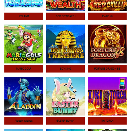
ICELAND
GOD OF WEALTH
Red Chilli
MARIO GOLF
BOY KING
FORTUNE DRAGON 88
Aladdin Wishes
EASTER BUNNY
TIKI TORCH