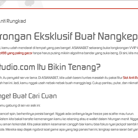
Anti Rungkad
rongan Eksklusif Buat Nangkep
ai, kamu udah mendarat di tempat yang pas banget. ASIANABET sekarang buka tongkrongan VVIP 
lot88 yang paling gacor
tanpa harus pusing mikirin algoritma bandar yang suka iseng. Di sini, kita 
udio.com Itu Bikin Tenang?
h, itu penyakit server lama. Di ASIANABET, kita udah basmi tuntas masalah itu pakai fitur
Slot Anti 
h hari ini. Jadi, kamu nggak usah nebak-nebak buah manggis lagi. Cukup pantau, putar, dan nikmat
nget Buat Cari Cuan
amu gabung di server asik ini:
encet spin, berhentinya presisi banget. Nggak ada ceritanya layar freeze pas scatter mau turun.
Sistem kita bakal transfer kemenangan kamu ke rekening atau e-wallet dalam hitungan menit. Ngga
 aman terkendali. Kita pakai sistem keamanan canggih biar kamu bisa fokus nyari jackpot sambil
pola. Mereka siap diajak ngobrol soal game apa yang lagi panas hari ini, lengkap sama saran bet y