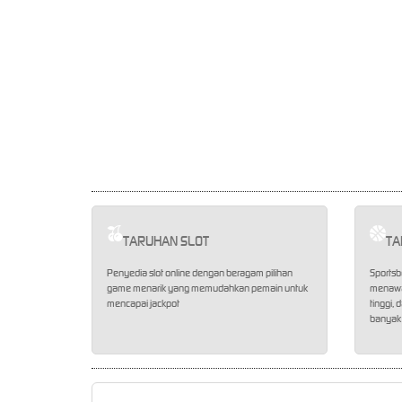
TARUHAN SLOT
TA
Penyedia slot online dengan beragam pilihan
Sportsb
game menarik yang memudahkan pemain untuk
menawar
mencapai jackpot
tinggi,
banyak 