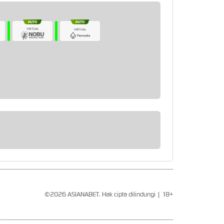
©2026 ASIANABET. Hak cipta dilindungi | 18+