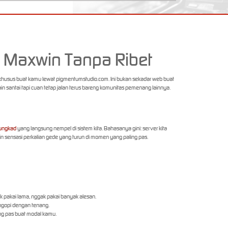
 Maxwin Tanpa Ribet
khusus buat kamu lewat pigmentumstudio.com. Ini bukan sekadar web buat
main santai tapi cuan tetap jalan terus bareng komunitas pemenang lainnya.
Rungkad
yang langsung nempel di sistem kita. Bahasanya gini: server kita
in sensasi perkalian gede yang turun di momen yang paling pas.
k pakai lama, nggak pakai banyak alesan.
 ngopi dengan tenang.
ang pas buat modal kamu.