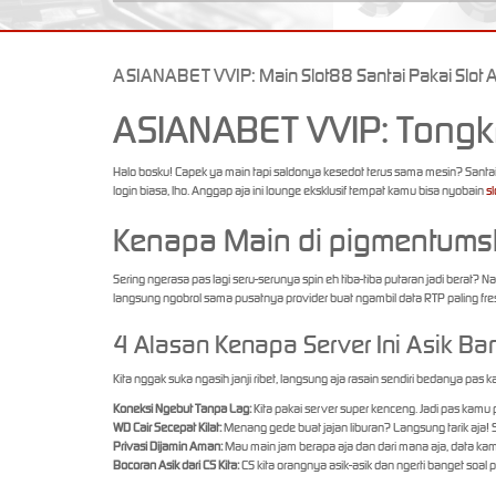
ASIANABET VVIP: Main Slot88 Santai Pakai Slot 
ASIANABET VVIP: Tongk
Halo bosku! Capek ya main tapi saldonya kesedot terus sama mesin? Sant
login biasa, lho. Anggap aja ini lounge eksklusif tempat kamu bisa nyobain
s
Kenapa Main di pigmentumst
Sering ngerasa pas lagi seru-serunya spin eh tiba-tiba putaran jadi berat? Na
langsung ngobrol sama pusatnya provider buat ngambil data RTP paling fres
4 Alasan Kenapa Server Ini Asik Ba
Kita nggak suka ngasih janji ribet, langsung aja rasain sendiri bedanya pas k
Koneksi Ngebut Tanpa Lag:
Kita pakai server super kenceng. Jadi pas kamu p
WD Cair Secepat Kilat:
Menang gede buat jajan liburan? Langsung tarik aja! 
Privasi Dijamin Aman:
Mau main jam berapa aja dan dari mana aja, data kamu
Bocoran Asik dari CS Kita:
CS kita orangnya asik-asik dan ngerti banget soal 