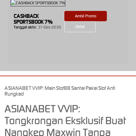
CASHBACK
Ambil Promo
SPORTSBOOK 7%
Detail
Tanggal akhir:
31-Des-2030
ASIANABET VVIP: Main Slot88 Santai Pakai Slot Anti
Rungkad
ASIANABET VVIP:
Tongkrongan Eksklusif Buat
Nangkep Maxwin Tanpa