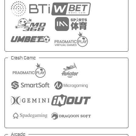
Crash Game
Arcade