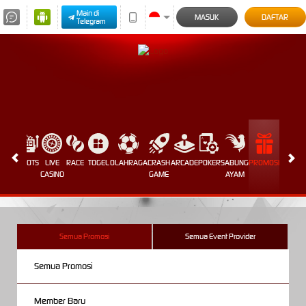
Main di
MASUK
DAFTAR
Telegram
HOT
SLOTS
LIVE
RACE
TOGEL
OLAHRAGA
CRASH
ARCADE
POKER
SABUNG
PROMOSI
AMES
CASINO
GAME
AYAM
Semua Promosi
Semua Event Provider
Semua Promosi
Member Baru